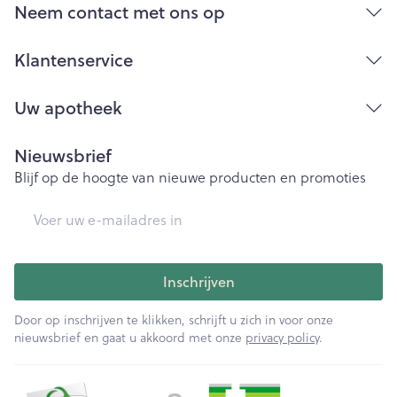
Bij onvakkundig gebruik en eigenmachtig
Neem contact met ons op
aangebrachte veranderingen vervalt elke
aansprakelijkheid.
Klantenservice
Uw apotheek
Nieuwsbrief
Blijf op de hoogte van nieuwe producten en promoties
E-mail adres
Inschrijven
Door op inschrijven te klikken, schrijft u zich in voor onze
nieuwsbrief en gaat u akkoord met onze
privacy policy
.