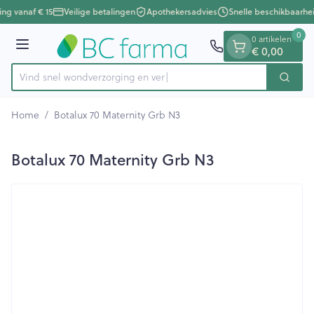
Dia 1 van 1
Ga naar de inhoud
ing vanaf € 15
Veilige betalingen
Apothekersadvies
Snelle beschikbaarhe
0
0 artikelen
Menu
€ 0,00
Vind snel wondverzorgin
Zoek
Product, merk, categorie...
Home
/
Botalux 70 Maternity Grb N3
Botalux 70 Maternity Grb N3