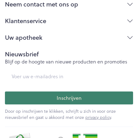
Bij onvakkundig gebruik en eigenmachtig
Neem contact met ons op
aangebrachte veranderingen vervalt elke
aansprakelijkheid.
Klantenservice
Uw apotheek
Nieuwsbrief
Blijf op de hoogte van nieuwe producten en promoties
E-mail adres
Inschrijven
Door op inschrijven te klikken, schrijft u zich in voor onze
nieuwsbrief en gaat u akkoord met onze
privacy policy
.