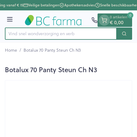
Dia 1 van 1
Ga naar de inhoud
ing vanaf € 15
Veilige betalingen
Apothekersadvies
Snelle beschikbaarhe
0
0 artikelen
Menu
€ 0,00
Vind snel wondverzorging
Zoek
Product, merk, categorie...
Home
/
Botalux 70 Panty Steun Ch N3
Botalux 70 Panty Steun Ch N3