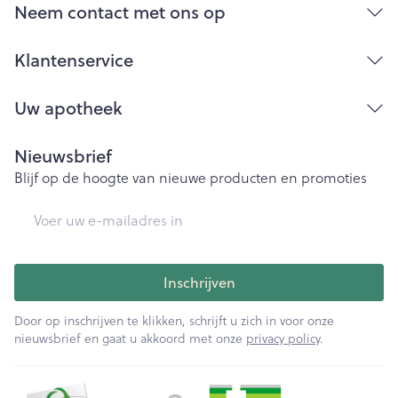
Bij onvakkundig gebruik en eigenmachtig
Neem contact met ons op
aangebrachte veranderingen vervalt elke
aansprakelijkheid.
Klantenservice
Uw apotheek
Nieuwsbrief
Blijf op de hoogte van nieuwe producten en promoties
E-mail adres
Inschrijven
Door op inschrijven te klikken, schrijft u zich in voor onze
nieuwsbrief en gaat u akkoord met onze
privacy policy
.