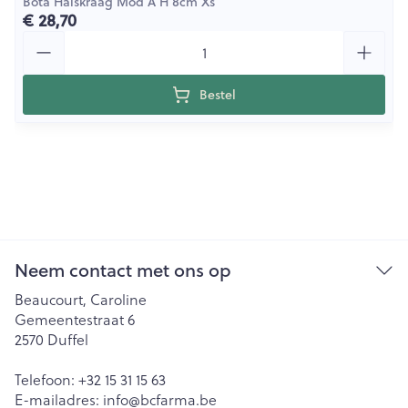
Bota Halskraag Mod A H 8cm Xs
€ 28,70
Aantal
Bestel
Neem contact met ons op
Beaucourt, Caroline
Gemeentestraat 6
2570
Duffel
Telefoon:
+32 15 31 15 63
E-mailadres:
info@
bcfarma.be