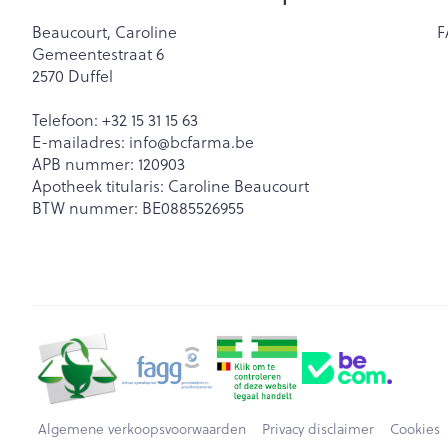
Beaucourt, Caroline
F
Gemeentestraat 6
2570
Duffel
Telefoon:
+32 15 31 15 63
E-mailadres:
info@
bcfarma.be
APB nummer:
120903
Apotheek titularis:
Caroline Beaucourt
BTW nummer:
BE0885526955
Algemene verkoopsvoorwaarden
Privacy disclaimer
Cookies