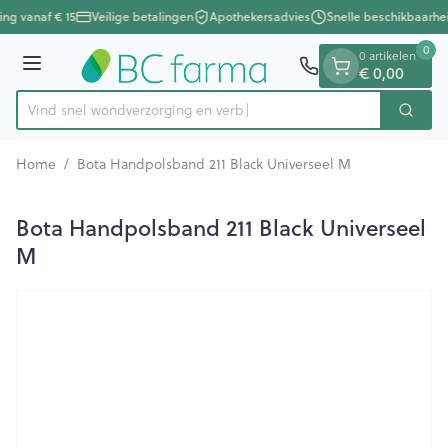
Dia 1 van 1
Ga naar de inhoud
ing vanaf € 15
Veilige betalingen
Apothekersadvies
Snelle beschikbaarhe
0
0 artikelen
€ 0,00
Menu
Vind snel wondverzorging
Zoek
Product, merk, categorie...
Home
/
Bota Handpolsband 211 Black Universeel M
Bota Handpolsband 211 Black Universeel
M