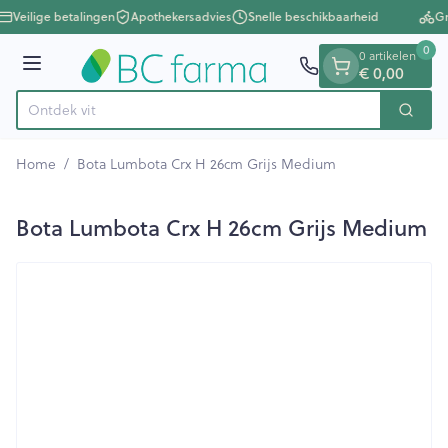
Dia 1 van 1
Ga naar de inhoud
Veilige betalingen
Apothekersadvies
Snelle beschikbaarheid
Gr
0
0 artikelen
€ 0,00
Menu
Ont
Zoek
Product, merk, categorie...
Home
/
Bota Lumbota Crx H 26cm Grijs Medium
Bota Lumbota Crx H 26cm Grijs Medium