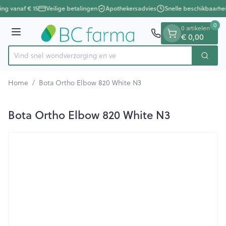
Dia 1 van 1
Ga naar de inhoud
ing vanaf € 15
Veilige betalingen
Apothekersadvies
Snelle beschikbaarhe
0
0 artikelen
Menu
€ 0,00
Vind snel wondverzorgin
Zoek
Product, merk, categorie...
Home
/
Bota Ortho Elbow 820 White N3
Bota Ortho Elbow 820 White N3