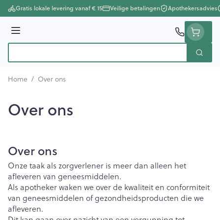
Ga naar de inhoud
Gratis lokale levering vanaf € 15
Veilige betalingen
Apothekersadvies
Menu
Zoek
Product, merk, categorie...
Home
/
Over ons
Over ons
Over ons
Onze taak als zorgverlener is meer dan alleen het
afleveren van geneesmiddelen.
Als apotheker waken we over de kwaliteit en conformiteit
van geneesmiddelen of gezondheidsproducten die we
afleveren.
Dit kan gaan over nazicht van een vergunning tot