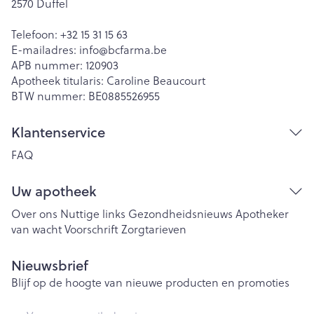
2570
Duffel
Telefoon:
+32 15 31 15 63
E-mailadres:
info@
bcfarma.be
APB nummer:
120903
Apotheek titularis:
Caroline Beaucourt
BTW nummer:
BE0885526955
Klantenservice
FAQ
Uw apotheek
Over ons
Nuttige links
Gezondheidsnieuws
Apotheker
van wacht
Voorschrift
Zorgtarieven
Nieuwsbrief
Blijf op de hoogte van nieuwe producten en promoties
E-mail adres