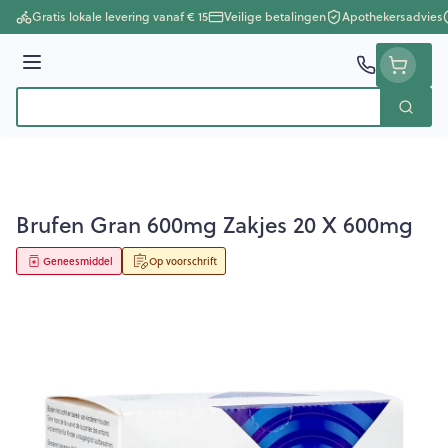
Ga naar de inhoud
Gratis lokale levering vanaf € 15
Veilige betalingen
Apothekersadvies
Menu
Zoek
Product, merk, categorie...
Brufen Gran 600mg Zakjes 20 X 600mg
Geneesmiddel
Op voorschrift