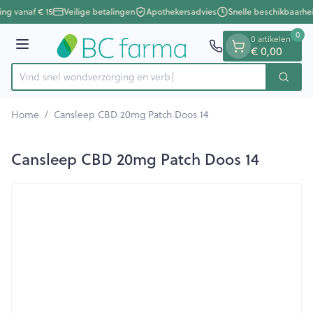
Dia 1 van 1
Ga naar de inhoud
ing vanaf € 15
Veilige betalingen
Apothekersadvies
Snelle beschikbaarhe
0
0 artikelen
Menu
€ 0,00
Vind snel wondverzorging
Zoek
Product, merk, categorie...
Home
/
Cansleep CBD 20mg Patch Doos 14
Cansleep CBD 20mg Patch Doos 14