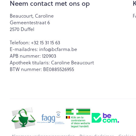
Neem contact met ons op
K
Beaucourt, Caroline
F
Gemeentestraat 6
2570
Duffel
Telefoon:
+32 15 31 15 63
E-mailadres:
info@
bcfarma.be
APB nummer:
120903
Apotheek titularis:
Caroline Beaucourt
BTW nummer:
BE0885526955