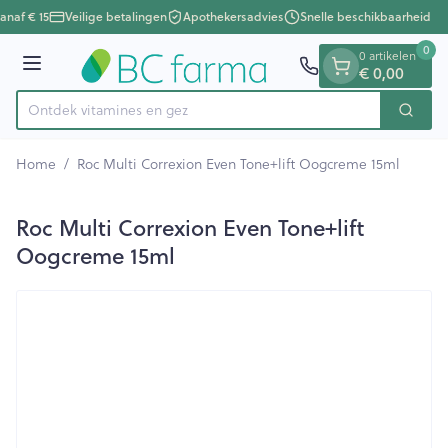
Dia 1 van 1
Ga naar de inhoud
anaf € 15
Veilige betalingen
Apothekersadvies
Snelle beschikbaarheid
0
0 artikelen
Menu
€ 0,00
Ontdek vitamines en gezondh
Zoek
Product, merk, categorie...
Home
/
Roc Multi Correxion Even Tone+lift Oogcreme 15ml
Roc Multi Correxion Even Tone+lift
Oogcreme 15ml