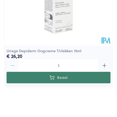
Behoud
Kamertemperatuur (15°C - 25°C)
Uriage Depiderm Oogcreme T/vlekken 15ml
€ 26,20
Aantal
Bestel