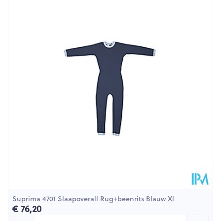
Lengte
260 mm
Diepte
5 mm
Behoud
Kamertemperatuur (15°C - 25°C)
Suprima 4701 Slaapoverall Rug+beenrits Blauw Xl
€ 76,20
Aantal