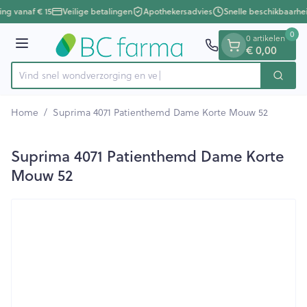
Dia 1 van 1
Ga naar de inhoud
ing vanaf € 15
Veilige betalingen
Apothekersadvies
Snelle beschikbaarhe
0
0 artikelen
Menu
€ 0,00
Vind snel wondverzorgin
Zoek
Product, merk, categorie...
Home
/
Suprima 4071 Patienthemd Dame Korte Mouw 52
Suprima 4071 Patienthemd Dame Korte
Mouw 52