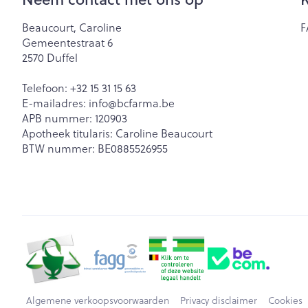
Beaucourt, Caroline
F
Gemeentestraat 6
2570
Duffel
Telefoon:
+32 15 31 15 63
E-mailadres:
info@
bcfarma.be
APB nummer:
120903
Apotheek titularis:
Caroline Beaucourt
BTW nummer:
BE0885526955
Algemene verkoopsvoorwaarden
Privacy disclaimer
Cookies