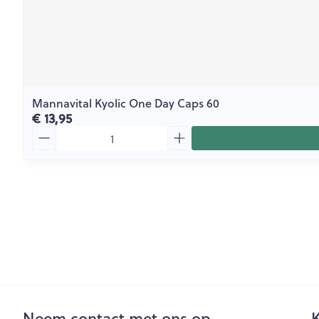
Mannavital Kyolic One Day Caps 60
€ 13,95
Aantal
Neem contact met ons op
K