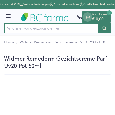
Dia 1 van 1
Ga naar de inhoud
ing vanaf € 15
Veilige betalingen
Apothekersadvies
Snelle beschikbaarhe
0
0 artikelen
€ 0,00
Menu
Vind snel wondverzorgin
Zoek
Product, merk, categorie...
Home
/
Widmer Remederm Gezichtscreme Parf Uv20 Pot 50ml
Widmer Remederm Gezichtscreme Parf
Uv20 Pot 50ml