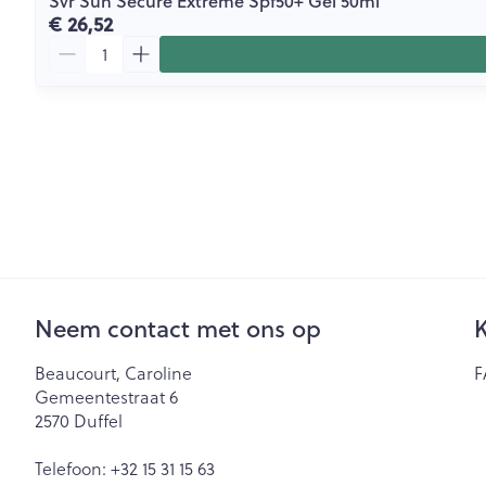
Svr Sun Secure Extreme Spf50+ Gel 50ml
€ 26,52
Aantal
Neem contact met ons op
K
Beaucourt, Caroline
F
Gemeentestraat 6
2570
Duffel
Telefoon:
+32 15 31 15 63