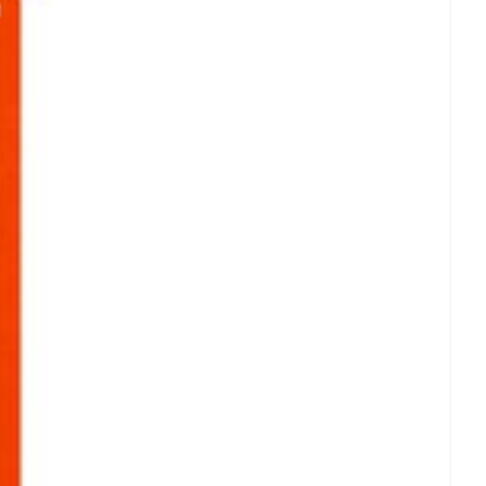
rende
Parfums en
geurproducten
CBD